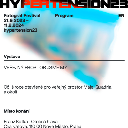
Fotograf Festival
Program
EN
21. 9. 2023 –
11.2.2024
hypertension23
Výstava
VEŘEJNÝ PROSTOR JSME MY
Oči široce otevřené pro veřejný prostor Máje, Quadria
a okolí
Místo konání
Franz Kafka - Otočná hlava
Charvátova, 110 00 Nové Město, Praha