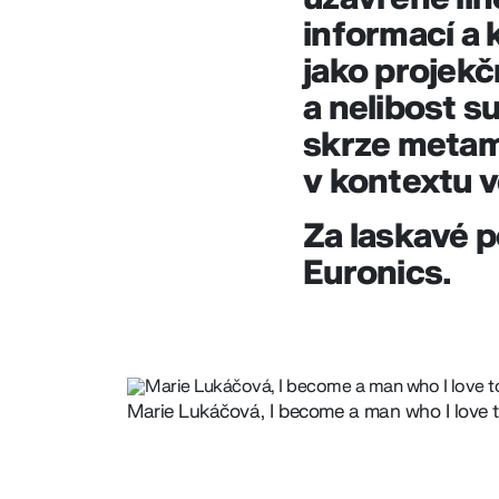
informací a 
jako projekč
a nelibost s
skrze metam
v kontextu 
Za laskavé 
Euronics.
Marie Lukáčová, I become a man who I love to