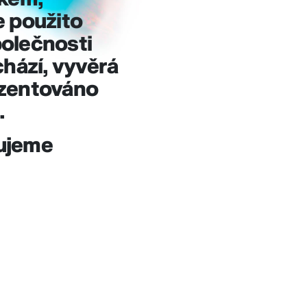
e použito
polečnosti
chází, vyvěrá
ezentováno
.
kujeme