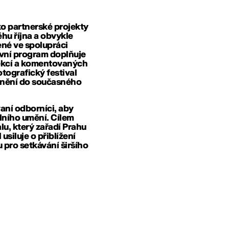
ko partnerské projekty
ěhu října a obvykle
ené ve spolupráci
avní program doplňuje
rojekcí a komentovaných
otografický festival
lenění do současného
vaní odborníci, aby
lního umění. Cílem
lu, který zařadí Prahu
usiluje o přiblížení
pro setkávání širšího