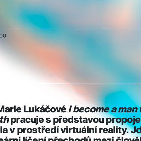
:00
Marie Lukáčové
I become a man 
ith
pracuje s představou propoje
la v prostředí virtuální reality. 
eární líčení přechodů mezi člov