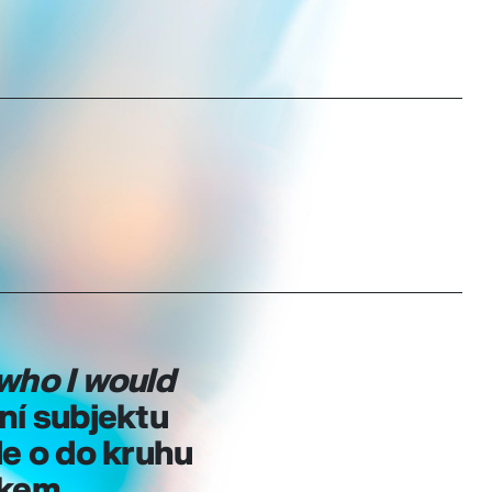
who I would
ní subjektu
Jde o do kruhu
ěkem,