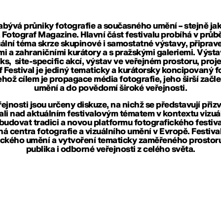
zabývá průniky fotografie a současného umění – stejně ja
a
Fotograf Magazine
. Hlavní část festivalu probíhá v průb
ální téma skrze skupinové i samostatné výstavy, připrav
i a zahraničními kurátory a s pražskými galeriemi. Výst
talks, site-specific akcí, výstav ve veřejném prostoru, p
 Festival je jediný tematicky a kurátorsky koncipovaný f
jehož cílem je propagace média fotografie, jeho širší zač
umění a do povědomí široké veřejnosti.
jnosti jsou určeny diskuze, na nichž se představují přiz
li nad aktuálním festivalovým tématem v kontextu vizuá
 budovat tradici a novou platformu fotografického festiva
 centra fotografie a vizuálního umění v Evropě. Festival 
ckého umění a vytvoření tematicky zaměřeného prostoru 
publika i odborné veřejnosti z celého světa.