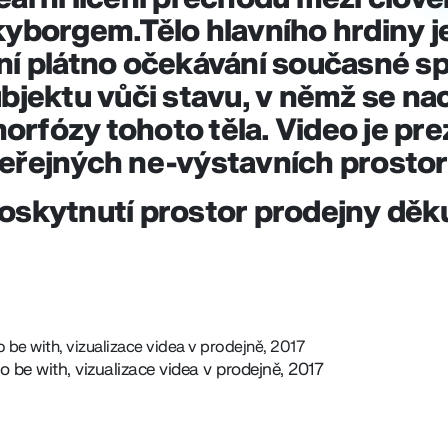
kyborgem.Tělo hlavního hrdiny j
ní plátno očekávání současné s
ubjektu vůči stavu, v němž se na
orfózy tohoto těla. Video je pr
veřejných ne-výstavních prostor
poskytnutí prostor prodejny dě
 be with, vizualizace videa v prodejně, 2017