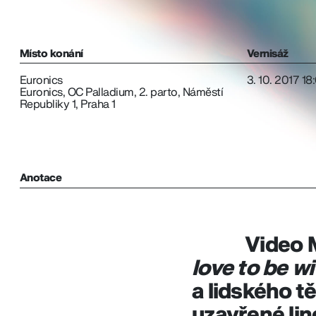
Místo konání
Vernisáž
Euronics
3. 10. 2017 18
Euronics, OC Palladium, 2. parto, Náměstí
Republiky 1, Praha 1
Anotace
Video 
love to be w
a lidského tě
uzavřené lin