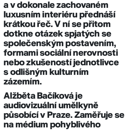
a v dokonale zachovaném
luxusním interiéru přednáší
krátkou řeč. V ní se přitom
dotkne otázek spjatých se
společenským postavením,
formami sociální nerovnosti
nebo zkušeností jednotlivce
s odlišným kulturním
zázemím.
Alžběta Bačíková je
audiovizuální umělkyně
působící v Praze. Zaměřuje se
na médium pohyblivého