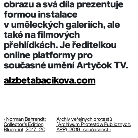
obrazu a svá díla prezentuje
formou instalace
v uměleckých galeriích, ale
také na filmových
přehlídkách. Je ředitelkou
online platformy pro
současné umění Artyčok TV.
alzbetabacikova.com
‹ Norman Behrendt:
Archiv veřejných protestů
Collector’s Edition,
(Archiwum Protestów Publicznych,
Blueprint, 2017–20
APP), 2019–současnost ›