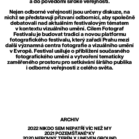
a do povědomí široké veřejnosti.
Nejen odborné veřejnosti jsou určeny diskuze, na
nichž se představují přizvaní odborníci, aby společně
debatovali nad aktuálním festivalovým tématem
v kontextu vizuálního umění. Cílem Fotograf
Festivalu je budovat tradici a novou platformu
fotografického festivalu, který zařadí Prahu mezi
další významná centra fotografie a vizuálního umění
v Evropě. Festival usiluje o přiblížení současného
fotografického umění a vytvoření tematicky
zaměřeného prostoru pro setkávání širšího publika
i odborné veřejnosti z celého světa.
ARCHIV
2022 NIKDO SEM NEPATŘÍ VÍC NEŽ MY
2021 POZEMŠŤANÉ*KY
2020 NEROVNÝ TERÉN X UNEVEN GROUND