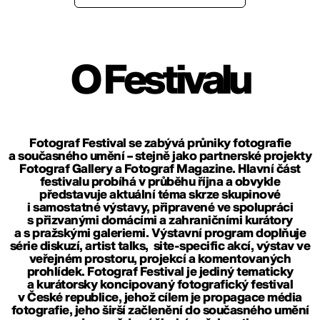
O Festivalu
Fotograf Festival se zabývá průniky fotografie
a současného umění – stejně jako partnerské projekty
Fotograf Gallery
a
Fotograf Magazine
. Hlavní část
festivalu probíhá v průběhu října a obvykle
představuje aktuální téma skrze skupinové
i samostatné výstavy, připravené ve spolupráci
s přizvanými domácími a zahraničními kurátory
a s pražskými galeriemi. Výstavní program doplňuje
série diskuzí, artist talks, site-specific akcí, výstav ve
veřejném prostoru, projekcí a komentovaných
prohlídek. Fotograf Festival je jediný tematicky
a kurátorsky koncipovaný fotografický festival
v České republice, jehož cílem je propagace média
fotografie, jeho širší začlenění do současného umění