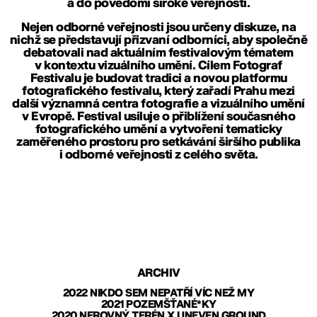
a do povědomí široké veřejnosti.
Nejen odborné veřejnosti jsou určeny diskuze, na
nichž se představují přizvaní odborníci, aby společně
debatovali nad aktuálním festivalovým tématem
v kontextu vizuálního umění. Cílem Fotograf
Festivalu je budovat tradici a novou platformu
fotografického festivalu, který zařadí Prahu mezi
další významná centra fotografie a vizuálního umění
v Evropě. Festival usiluje o přiblížení současného
fotografického umění a vytvoření tematicky
zaměřeného prostoru pro setkávání širšího publika
i odborné veřejnosti z celého světa.
ARCHIV
2022 NIKDO SEM NEPATŘÍ VÍC NEŽ MY
2021 POZEMŠŤANÉ*KY
2020 NEROVNÝ TERÉN X UNEVEN GROUND