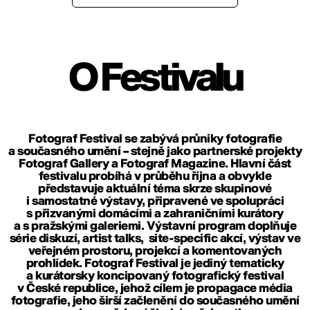
O Festivalu
Fotograf Festival se zabývá průniky fotografie
a současného umění – stejně jako partnerské projekty
Fotograf Gallery
a
Fotograf Magazine
. Hlavní část
festivalu probíhá v průběhu října a obvykle
představuje aktuální téma skrze skupinové
i samostatné výstavy, připravené ve spolupráci
s přizvanými domácími a zahraničními kurátory
a s pražskými galeriemi. Výstavní program doplňuje
série diskuzí, artist talks, site-specific akcí, výstav ve
veřejném prostoru, projekcí a komentovaných
prohlídek. Fotograf Festival je jediný tematicky
a kurátorsky koncipovaný fotografický festival
v České republice, jehož cílem je propagace média
fotografie, jeho širší začlenění do současného umění