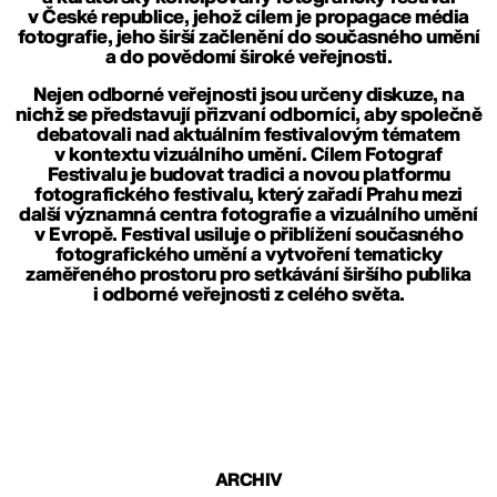
v České republice, jehož cílem je propagace média
fotografie, jeho širší začlenění do současného umění
a do povědomí široké veřejnosti.
Nejen odborné veřejnosti jsou určeny diskuze, na
nichž se představují přizvaní odborníci, aby společně
debatovali nad aktuálním festivalovým tématem
v kontextu vizuálního umění. Cílem Fotograf
Festivalu je budovat tradici a novou platformu
fotografického festivalu, který zařadí Prahu mezi
další významná centra fotografie a vizuálního umění
v Evropě. Festival usiluje o přiblížení současného
fotografického umění a vytvoření tematicky
zaměřeného prostoru pro setkávání širšího publika
i odborné veřejnosti z celého světa.
ARCHIV