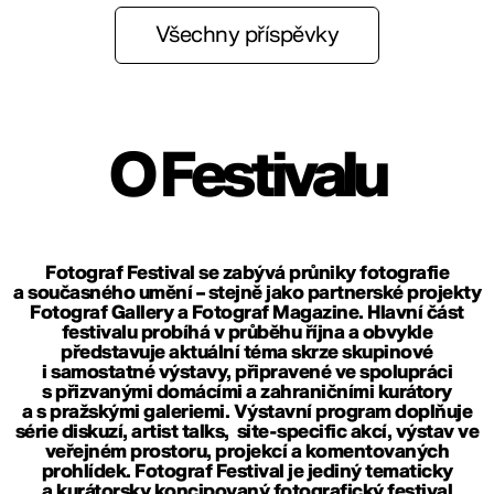
Všechny příspěvky
O Festivalu
Fotograf Festival se zabývá průniky fotografie
a současného umění – stejně jako partnerské projekty
Fotograf Gallery
a
Fotograf Magazine
. Hlavní část
festivalu probíhá v průběhu října a obvykle
představuje aktuální téma skrze skupinové
i samostatné výstavy, připravené ve spolupráci
s přizvanými domácími a zahraničními kurátory
a s pražskými galeriemi. Výstavní program doplňuje
série diskuzí, artist talks, site-specific akcí, výstav ve
veřejném prostoru, projekcí a komentovaných
prohlídek. Fotograf Festival je jediný tematicky
a kurátorsky koncipovaný fotografický festival