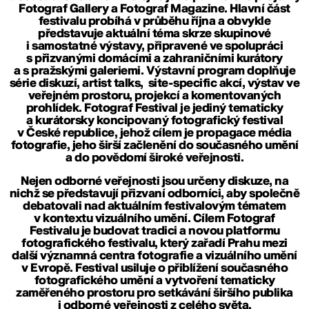
Fotograf Gallery
a
Fotograf Magazine
. Hlavní část
festivalu probíhá v průběhu října a obvykle
představuje aktuální téma skrze skupinové
i samostatné výstavy, připravené ve spolupráci
s přizvanými domácími a zahraničními kurátory
a s pražskými galeriemi. Výstavní program doplňuje
série diskuzí, artist talks, site-specific akcí, výstav ve
veřejném prostoru, projekcí a komentovaných
prohlídek. Fotograf Festival je jediný tematicky
a kurátorsky koncipovaný fotografický festival
v České republice, jehož cílem je propagace média
fotografie, jeho širší začlenění do současného umění
a do povědomí široké veřejnosti.
Nejen odborné veřejnosti jsou určeny diskuze, na
nichž se představují přizvaní odborníci, aby společně
debatovali nad aktuálním festivalovým tématem
v kontextu vizuálního umění. Cílem Fotograf
Festivalu je budovat tradici a novou platformu
fotografického festivalu, který zařadí Prahu mezi
další významná centra fotografie a vizuálního umění
v Evropě. Festival usiluje o přiblížení současného
fotografického umění a vytvoření tematicky
zaměřeného prostoru pro setkávání širšího publika
i odborné veřejnosti z celého světa.