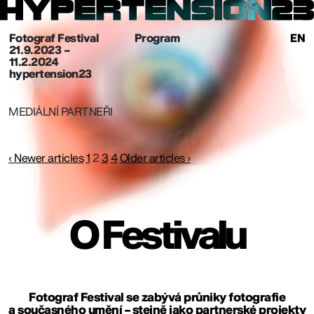
Fotograf Festival
Program
EN
21. 9. 2023 –
11.2.2024
hypertension23
MEDIÁLNÍ PARTNEŘI
Navigace
‹ Newer articles
1
2
3
4
Older articles ›
pro
O Festivalu
příspěvky
Fotograf Festival se zabývá průniky fotografie
a současného umění – stejně jako partnerské projekty