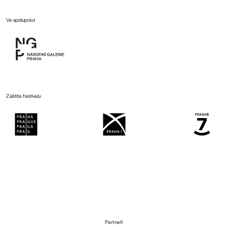
Ve spolupráci
Záštita festivalu
Partneři